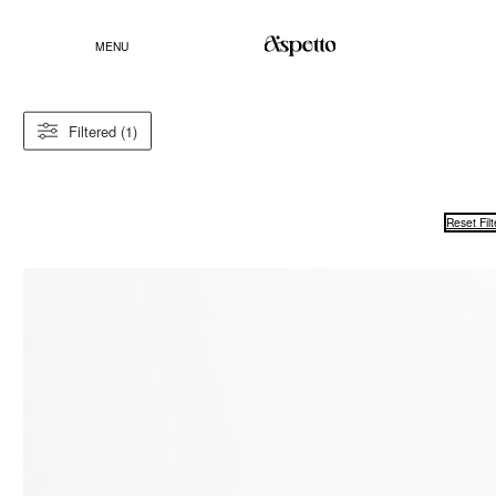
MENU
Filtered (1)
Reset Filt