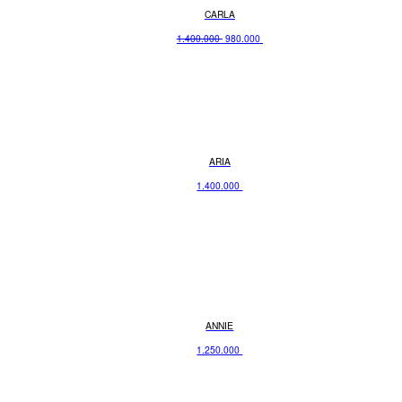
CARLA
Original
Current
1.400.000
980.000
price
price
was:
is:
1.400.000 .
980.000 .
ARIA
1.400.000
ANNIE
1.250.000