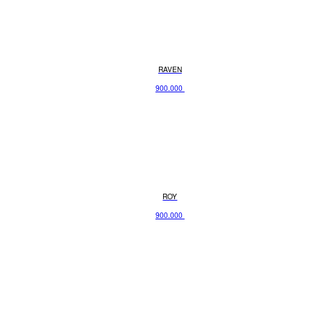
RAVEN
900.000
ROY
900.000